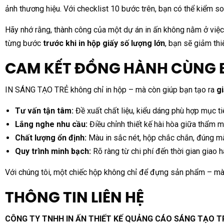
ảnh thương hiệu. Với checklist 10 bước trên, bạn có thể kiểm so
Hãy nhớ rằng, thành công của một dự án in ấn không nằm ở việc 
từng bước
trước khi in hộp giấy số lượng lớn
, bạn sẽ giảm thi
CAM KẾT ĐỒNG HÀNH CÙNG 
IN SÁNG TẠO TRẺ không chỉ in hộp – mà còn giúp bạn tạo ra
gi
Tư vấn tận tâm:
Đề xuất chất liệu, kiểu dáng phù hợp mục ti
Lắng nghe nhu cầu:
Điều chỉnh thiết kế hài hòa giữa thẩm 
Chất lượng ổn định:
Màu in sắc nét, hộp chắc chắn, đúng m
Quy trình minh bạch:
Rõ ràng từ chi phí đến thời gian giao 
Với chúng tôi, một chiếc hộp không chỉ để đựng sản phẩm – mà
THÔNG TIN LIÊN HỆ
CÔNG TY TNHH IN ẤN THIẾT KẾ QUẢNG CÁO SÁNG TẠO T