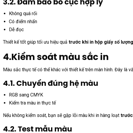
3.2. Đảm bảo bố cục hợp lý
Không quá rối
Có điểm nhấn
Dễ đọc
Thiết kế tốt giúp tối ưu hiệu quả
trước khi in hộp giấy số lượng
4.Kiểm soát màu sắc in
Màu sắc thực tế có thể khác với thiết kế trên màn hình. Đây là 
4.1. Chuyển đúng hệ màu
RGB sang CMYK
Kiểm tra màu in thực tế
Nếu không kiểm soát, bạn sẽ gặp lỗi màu khi in hàng loạt
trước
4.2. Test mẫu màu