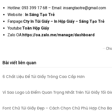
Hotline: 093 399 17 68 – Email: insangtaotre@gmail.com
Website :
In Sáng Tạo Trẻ
Fanpage:
Cty In Túi Giấy – In Hộp Giấy – Sáng Tạo Trẻ
Youtube:
Toàn Hộp Giấy
Zalo OA:
https://oa.zalo.me/manage/dashboard
Chi
Bài viết liên quan
6 Chất Liệu Để Túi Giấy Trông Cao Cấp Hơn
Vì Sao Logo Là Điểm Quan Trọng Nhất Trên Túi Giấy Tối G
Font Chữ Túi Giấy Đẹp – Cách Chọn Chữ Phù Hợp Cho Bao