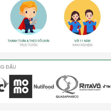
THANH TOÁN & THEO DÕI ĐƠN
VỚI 11 NĂM
TRỰC TUYẾN
KINH NGHIỆM
NG ĐẦU