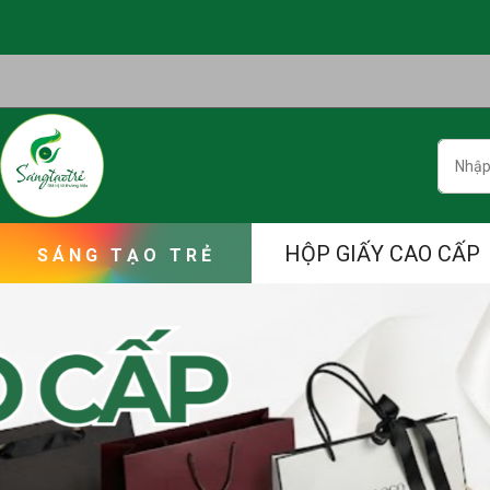
Skip
to
content
Searc
HỘP GIẤY CAO CẤP