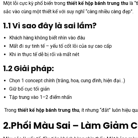
Một lỗi cực kỳ phổ biến trong
thiết kế hộp bánh trung thu
là “
sắc vào cùng một thiết kế với suy nghĩ “càng nhiều càng đẹp”.
1.1 Vì sao đây là sai lầm?
Khách hàng không biết nhìn vào đâu
Mất đi sự tinh tế – yếu tố cốt lõi của sự cao cấp
Khi in thực tế dễ bị rối và mất nét
1.2 Giải pháp:
Chọn 1 concept chính (trăng, hoa, cung đình, hiện đại…)
Giữ bố cục tối giản
Tập trung vào 1–2 điểm nhấn
Trong
thiết kế hộp bánh trung thu
, ít nhưng “đắt” luôn hiệu q
2.Phối Màu Sai – Làm Giảm