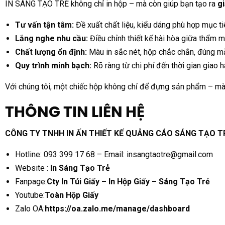
IN SÁNG TẠO TRẺ không chỉ in hộp – mà còn giúp bạn tạo ra
gi
Tư vấn tận tâm:
Đề xuất chất liệu, kiểu dáng phù hợp mục ti
Lắng nghe nhu cầu:
Điều chỉnh thiết kế hài hòa giữa thẩm 
Chất lượng ổn định:
Màu in sắc nét, hộp chắc chắn, đúng m
Quy trình minh bạch:
Rõ ràng từ chi phí đến thời gian giao 
Với chúng tôi, một chiếc hộp không chỉ để đựng sản phẩm – mà
THÔNG TIN LIÊN HỆ
CÔNG TY TNHH IN ẤN THIẾT KẾ QUẢNG CÁO SÁNG TẠO T
Hotline: 093 399 17 68 – Email: insangtaotre@gmail.com
Website :
In Sáng Tạo Trẻ
Fanpage:
Cty In Túi Giấy – In Hộp Giấy – Sáng Tạo Trẻ
Youtube:
Toàn Hộp Giấy
Zalo OA:
https://oa.zalo.me/manage/dashboard