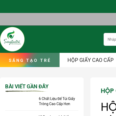
Skip
to
content
Searc
HỘP GIẤY CAO CẤP
BÀI VIẾT GẦN ĐÂY
HỘP 
6 Chất Liệu Để Túi Giấy
HỘ
Trông Cao Cấp Hơn