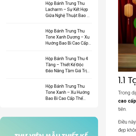
Trẻ
Hộp Bánh Trung Thu
Lacharm – Sự Kết Hợp
Giữa Nghệ Thuật Bao Bì
Và Giá Trị Thương Hiệu
Hộp Bánh Trung Thu
Tone Xanh Dương – Xu
Hướng Bao Bì Cao Cấp
Mùa Trăng 2026
Hộp Bánh Trung Thu 4
Tầng – Thiết Kế Độc
Đáo Nâng Tầm Giá Trị
1.1
Quà Tặng Trung Thu
Hộp Bánh Trung Thu
Trong dị
Tone Xanh – Xu Hướng
Bao Bì Cao Cấp Thể
cao cấ
Hiện Đẳng Cấp Thương
tiên.
Hiệu
Điều này
đẹp khôn