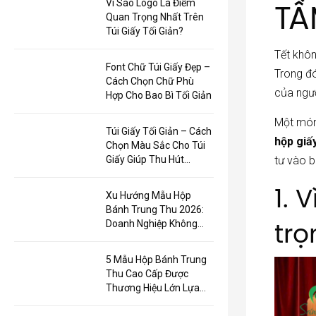
TẦ
Vì Sao Logo Là Điểm
Quan Trọng Nhất Trên
Túi Giấy Tối Giản?
Tết khôn
Font Chữ Túi Giấy Đẹp –
Trong đ
Cách Chọn Chữ Phù
của ngư
Hợp Cho Bao Bì Tối Giản
Một món 
Túi Giấy Tối Giản – Cách
hộp giấ
Chọn Màu Sắc Cho Túi
Giấy Giúp Thu Hút
tư vào b
Khách Hàng
1. 
Xu Hướng Mẫu Hộp
Bánh Trung Thu 2026:
trọ
Doanh Nghiệp Không
Chỉ Tặng Bánh, Mà Còn
Tặng Trải Nghiệm
5 Mẫu Hộp Bánh Trung
Thu Cao Cấp Được
Thương Hiệu Lớn Lựa
Chọn Tại In Sáng Tạo