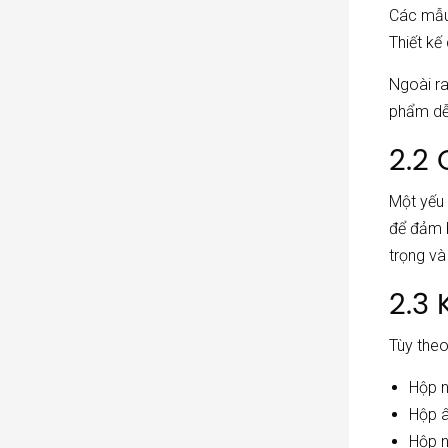
Các mẫ
Thiết kế
Ngoài ra
phẩm dễ
2.2
Một yếu
để đảm b
trọng và
2.3 
Tùy the
Hộp 
Hộp 
Hộp n