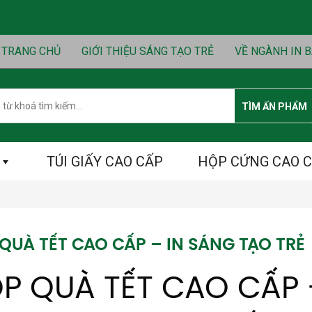
TRANG CHỦ
GIỚI THIỆU SÁNG TẠO TRẺ
VỀ NGÀNH IN B
h
TÌM ẤN PHẨM
TÚI GIẤY CAO CẤP
HỘP CỨNG CAO 
QUÀ TẾT CAO CẤP – IN SÁNG TẠO TRẺ
P QUÀ TẾT CAO CẤP 