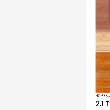
HỘP QUÀ
2.1 