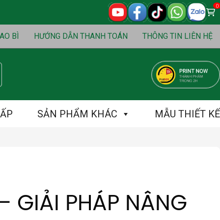
0
0
₫
S
Cart
AO BÌ
HƯỚNG DẪN THANH TOÁN
THÔNG TIN LIÊN HỆ
CẤP
SẢN PHẨM KHÁC
MẪU THIẾT KẾ
– GIẢI PHÁP NÂNG