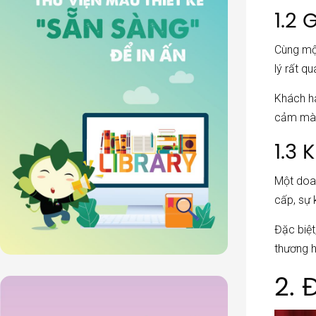
1.2
Cùng mộ
lý rất q
Khách hà
cảm mà 
1.3 
Một doa
cấp, sự 
Đặc biệt
thương h
2. 