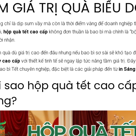
M GIÁ TRỊ QUÀ BIẾU 
g chỉ là dịp sum vầy mà còn là thời điểm vàng để doanh nghiệp thể
ó,
hộp quà tết cao cấp
không đơn thuần là bao bì mà chính là “bộ
ời nhận.
quà dù giá trị cao đến đâu nhưng nếu bao bì sơ sài sẽ khó tạo 
y cao cấp
với thiết kế tinh tế sẽ ngay lập tức nâng tầm giá trị. Đ
ao bì Tết chuyên nghiệp, đặc biệt là các giải pháp đến từ
in Sáng
Vì sao hộp quà tết cao c
ng?