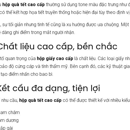
u
hộp quà tết cao cấp
thường sử dụng tone màu đặc trưng như đ
 có thể kết hợp họa tiết truyền thống hoặc hiện đại tùy theo định vị
, sự tối giản nhưng tinh tế cũng là xu hướng được ưa chuộng. Một
 dàng ghi điểm trong mắt người nhận.
 Chất liệu cao cấp, bền chắc
 tố quan trọng của
hộp giấy cao cấp
là chất liệu. Các loại giấy
ảo độ cứng cáp và tính thẩm mỹ. Bên cạnh đó, các kỹ thuật gia
 tạo điểm nhấn cho bao bì.
Kết cấu đa dạng, tiện lợi
o nhu cầu,
hộp quà tết cao cấp
có thể được thiết kế với nhiều kiể
nam châm
âm dương
ắp gài