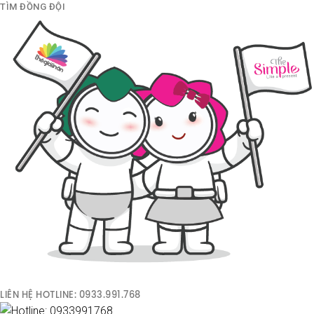
TÌM ĐỒNG ĐỘI
LIÊN HỆ HOTLINE: 0933.991.768