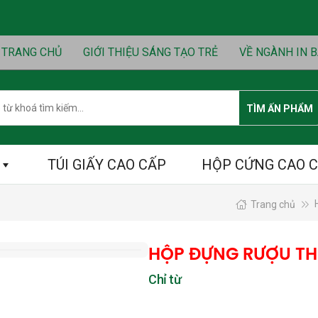
TRANG CHỦ
GIỚI THIỆU SÁNG TẠO TRẺ
VỀ NGÀNH IN B
h
TÌM ẤN PHẨM
TÚI GIẤY CAO CẤP
HỘP CỨNG CAO 
Trang chủ
HỘP ĐỰNG RƯỢU TH