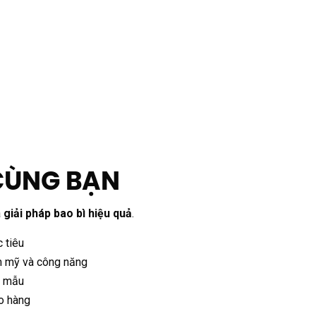
CÙNG BẠN
a
giải pháp bao bì hiệu quả
.
 tiêu
ẩm mỹ và công năng
g mẫu
ao hàng