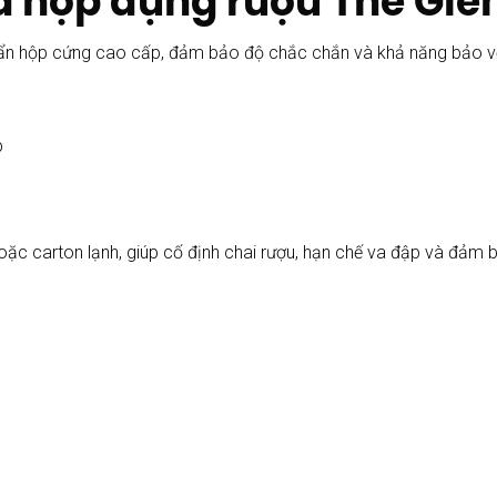
a hộp đựng rượu The Gle
ẩn hộp cứng cao cấp, đảm bảo độ chắc chắn và khả năng bảo vệ c
p
c carton lạnh, giúp cố định chai rượu, hạn chế va đập và đảm b