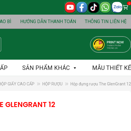
0
0
₫
S
Cart
AO BÌ
HƯỚNG DẪN THANH TOÁN
THÔNG TIN LIÊN HỆ
CẤP
SẢN PHẨM KHÁC
MẪU THIẾT KẾ
HỘP GIẤY CAO CẤP
HỘP RƯỢU
Hộp đựng rượu The GlenGrant 12
E GLENGRANT 12