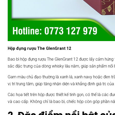
Hộp đựng rượu The GlenGrant 12
Bao bì hộp đựng rượu The GlenGrant 12 được lấy cảm hứng từ
sắc đặc trưng của dòng whisky lâu năm, giúp sản phẩm nổi b
Gam màu chủ đạo thường là xanh lá, xanh navy hoặc đen trầm
vị trí trung tâm, giúp tăng nhận diện và khẳng định giá trị củ
Các họa tiết trên hộp được thiết kế tinh gọn, có thể là các
và cao cấp. Không chỉ là bao bì, chiếc hộp còn góp phần nâ