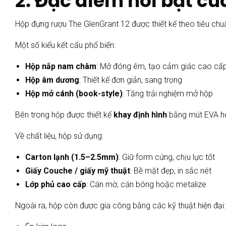
2. Đặc điểm nổi bật củ
Hộp đựng rượu The GlenGrant 12 được thiết kế theo tiêu chu
Một số kiểu kết cấu phổ biến:
Hộp nắp nam châm
: Mở đóng êm, tạo cảm giác cao cấ
Hộp âm dương
: Thiết kế đơn giản, sang trọng
Hộp mở cánh (book-style)
: Tăng trải nghiệm mở hộp
Bên trong hộp được thiết kế
khay định hình
bằng mút EVA hoặ
Về chất liệu, hộp sử dụng:
Carton lạnh (1.5–2.5mm)
: Giữ form cứng, chịu lực tốt
Giấy Couche / giấy mỹ thuật
: Bề mặt đẹp, in sắc nét
Lớp phủ cao cấp
: Cán mờ, cán bóng hoặc metalize
Ngoài ra, hộp còn được gia công bằng các kỹ thuật hiện đại: