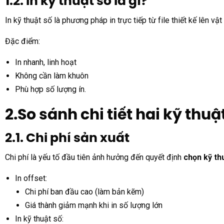
1.2. In kỹ thuật số là gì?
In kỹ thuật số là phương pháp in trực tiếp từ file thiết kế lên vậ
Đặc điểm:
In nhanh, linh hoạt
Không cần làm khuôn
Phù hợp số lượng ín.
2.So sánh chi tiết hai kỹ thuật
2.1. Chi phí sản xuất
Chi phí là yếu tố đầu tiên ảnh hưởng đến quyết định
chọn kỹ thu
In offset:
Chi phí ban đầu cao (làm bản kẽm)
Giá thành giảm mạnh khi in số lượng lớn
In kỹ thuật số: