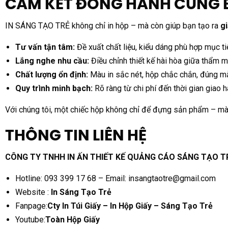
CAM KẾT ĐỒNG HÀNH CÙNG 
IN SÁNG TẠO TRẺ không chỉ in hộp – mà còn giúp bạn tạo ra
gi
Tư vấn tận tâm:
Đề xuất chất liệu, kiểu dáng phù hợp mục ti
Lắng nghe nhu cầu:
Điều chỉnh thiết kế hài hòa giữa thẩm 
Chất lượng ổn định:
Màu in sắc nét, hộp chắc chắn, đúng m
Quy trình minh bạch:
Rõ ràng từ chi phí đến thời gian giao 
Với chúng tôi, một chiếc hộp không chỉ để đựng sản phẩm – mà
THÔNG TIN LIÊN HỆ
CÔNG TY TNHH IN ẤN THIẾT KẾ QUẢNG CÁO SÁNG TẠO T
Hotline: 093 399 17 68 – Email: insangtaotre@gmail.com
Website :
In Sáng Tạo Trẻ
Fanpage:
Cty In Túi Giấy – In Hộp Giấy – Sáng Tạo Trẻ
Youtube:
Toàn Hộp Giấy