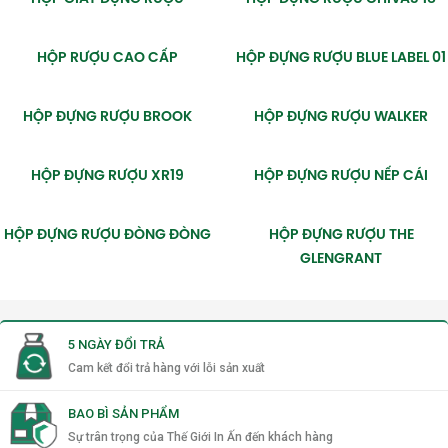
HỘP RƯỢU CAO CẤP
HỘP ĐỰNG RƯỢU BLUE LABEL 01
HỘP ĐỰNG RƯỢU BROOK
HỘP ĐỰNG RƯỢU WALKER
HỘP ĐỰNG RƯỢU XR19
HỘP ĐỰNG RƯỢU NẾP CÁI
HỘP ĐỰNG RƯỢU ĐÒNG ĐÒNG
HỘP ĐỰNG RƯỢU THE
GLENGRANT
5 NGÀY ĐỔI TRẢ
Cam kết đổi trả hàng với lỗi sản xuất
BAO BÌ SẢN PHẨM
Sự trân trọng của Thế Giới In Ấn đến khách hàng