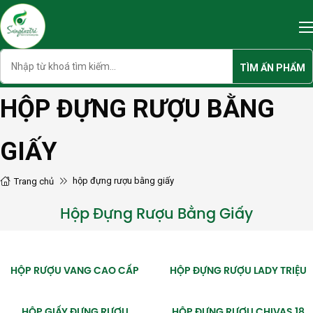
Skip
to
content
Search
TÌM ẤN PHẨM
HỘP ĐỰNG RƯỢU BẰNG
GIẤY
hộp đựng rượu bằng giấy
Trang chủ
Hộp Đựng Rượu Bằng Giấy
HỘP RƯỢU VANG CAO CẤP
HỘP ĐỰNG RƯỢU LADY TRIỆU
HỘP GIẤY ĐỰNG RƯỢU
HỘP ĐỰNG RƯỢU CHIVAS 18