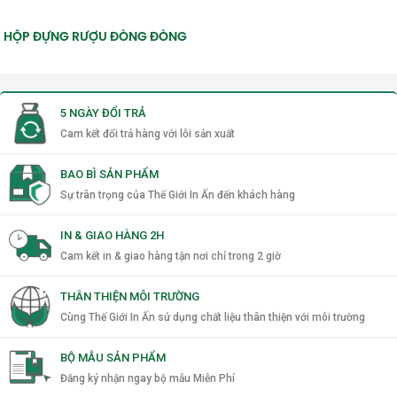
phẩm hơn.
Tăng giá trị cảm nhận sản phẩm
–
HỘP ĐỰNG RƯỢU ĐÒNG ĐÒNG
Bao bì sang trọng nâng tầm quần
áo.
Quảng bá thương hiệu hiệu quả
–
5 NGÀY ĐỔI TRẢ
Logo in nổi bật, dễ ghi nhớ.
Bảo vệ sản phẩm tối đa
Cam kết đổi trả hàng với lỗi sản xuất
– Giữ quần
áo nguyên vẹn, tránh nhăn hay bụi
BAO BÌ SẢN PHẨM
bẩn.
Hài lòng khách hàng, tăng doanh
Sự trân trọng của Thế Giới In Ấn đến khách hàng
thu
– Trải nghiệm mở hộp tạo
IN & GIAO HÀNG 2H
thiện cảm, khách quay lại mua tiếp.
Cam kết in & giao hàng tận nơi chỉ trong 2 giờ
THÂN THIỆN MÔI TRƯỜNG
Cùng Thế Giới In Ấn sử dụng chất liệu thân thiện với môi trường
BỘ MẪU SẢN PHẨM
Đăng ký nhận ngay bộ mẫu Miễn Phí