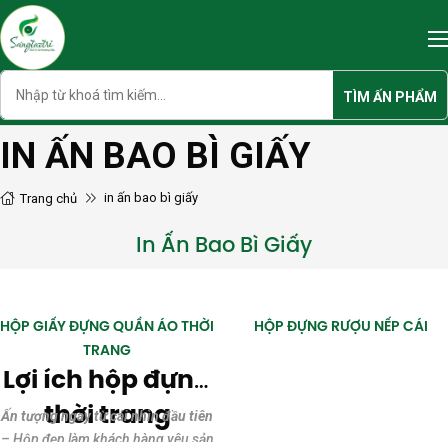
Skip
to
content
Search
TÌM ẤN PHẨM
IN ẤN BAO BÌ GIẤY
in ấn bao bì giấy
Trang chủ
In Ấn Bao Bì Giấy
HỘP GIẤY ĐỰNG QUẦN ÁO THỜI
HỘP ĐỰNG RƯỢU NẾP CÁI
TRANG
Lợi ích hộp đựng
thời trang
Ấn tượng ngay từ cái nhìn đầu tiên
– Hộp đẹp làm khách hàng yêu sản