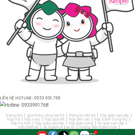
LIÊN HỆ HOTLINE: 0933.991.768
trang chủ
giới thiệu sáng tạo trẻ
thông tin liên hệ
hộp giấy cao cấp
hộp trà
hộp rượu
hộp quà tết
hộp yến sào
hộp bánh trung thu
hộp trụ tròn
hộp giấy cao cấp
hộp giấy cứng
túi giấy cao cấp
mẫu thiết kế
về ngành in bao bì
hướng dẫn thanh toán
0
Copyright © Hộp giấy cao cấp