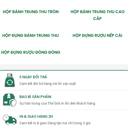
phẩm hơn.
Tăng giá trị cảm nhận sản phẩm
–
HỘP BÁNH TRUNG THU TRÒN
HỘP BÁNH TRUNG THU CAO
Bao bì sang trọng nâng tầm quần
CẤP
áo.
Quảng bá thương hiệu hiệu quả
–
HỘP ĐỰNG BÁNH TRUNG THU
HỘP ĐỰNG RƯỢU NẾP CÁI
Logo in nổi bật, dễ ghi nhớ.
Bảo vệ sản phẩm tối đa
– Giữ quần
áo nguyên vẹn, tránh nhăn hay bụi
HỘP ĐỰNG RƯỢU ĐÒNG ĐÒNG
bẩn.
Hài lòng khách hàng, tăng doanh
thu
– Trải nghiệm mở hộp tạo
thiện cảm, khách quay lại mua tiếp.
5 NGÀY ĐỔI TRẢ
Cam kết đổi trả hàng với lỗi sản xuất
BAO BÌ SẢN PHẨM
Sự trân trọng của Thế Giới In Ấn đến khách hàng
IN & GIAO HÀNG 2H
Cam kết in & giao hàng tận nơi chỉ trong 2 giờ