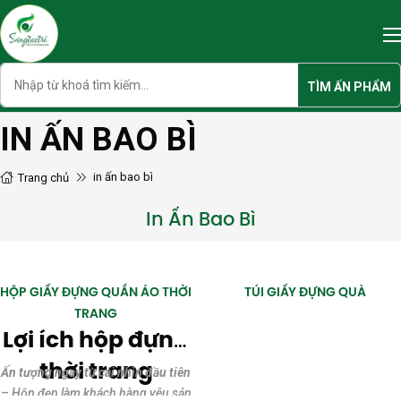
Skip
to
content
Search
TÌM ẤN PHẨM
IN ẤN BAO BÌ
in ấn bao bì
Trang chủ
In Ấn Bao Bì
HỘP GIẤY ĐỰNG QUẦN ÁO THỜI
TÚI GIẤY ĐỰNG QUÀ
TRANG
Lợi ích hộp đựng
thời trang
Ấn tượng ngay từ cái nhìn đầu tiên
– Hộp đẹp làm khách hàng yêu sản