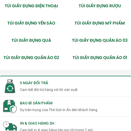
TÚI GIẤY ĐỰNG ĐIỆN THOẠI
TÚI GIẤY ĐỰNG RƯỢU
TÚI GIẤY ĐỰNG YẾN SÀO
TÚI GIẤY ĐỰNG MỸ PHẨM
TÚI GIẤY ĐỰNG QUÀ
TÚI GIẤY ĐỰNG QUẦN ÁO 03
TÚI GIẤY ĐỰNG QUẦN ÁO 02
TÚI GIẤY ĐỰNG QUẦN ÁO 01
5 NGÀY ĐỔI TRẢ
Cam kết đổi trả hàng với lỗi sản xuất
BAO BÌ SẢN PHẨM
Sự trân trọng của Thế Giới In Ấn đến khách hàng
IN & GIAO HÀNG 2H
Cam kết in & giao hàng tận nơi chỉ trong 2 giờ