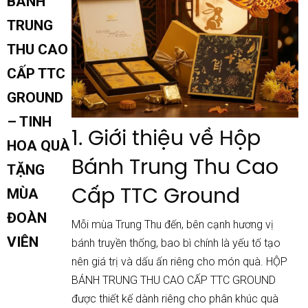
BÁNH
GROUND
số
TRUNG
lượng
THU CAO
CẤP TTC
GROUND
– TINH
1. Giới thiệu về Hộp
HOA QUÀ
Bánh Trung Thu Cao
TẶNG
Cấp TTC Ground
MÙA
ĐOÀN
Mỗi mùa Trung Thu đến, bên cạnh hương vị
VIÊN
bánh truyền thống, bao bì chính là yếu tố tạo
nên giá trị và dấu ấn riêng cho món quà. HỘP
BÁNH TRUNG THU CAO CẤP TTC GROUND
được thiết kế dành riêng cho phân khúc quà