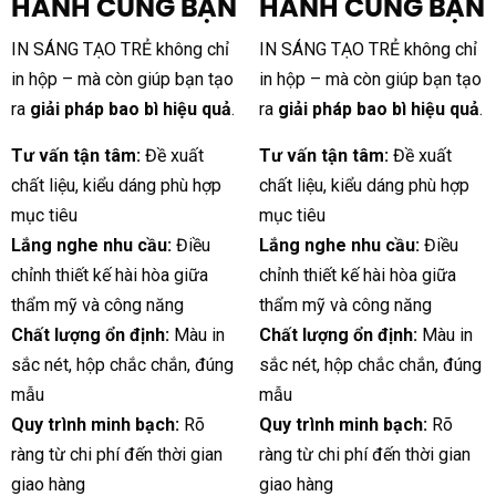
HÀNH CÙNG BẠN
HÀNH CÙNG BẠN
IN SÁNG TẠO TRẺ không chỉ
IN SÁNG TẠO TRẺ không chỉ
in hộp – mà còn giúp bạn tạo
in hộp – mà còn giúp bạn tạo
ra
giải pháp bao bì hiệu quả
.
ra
giải pháp bao bì hiệu quả
.
Tư vấn tận tâm:
Đề xuất
Tư vấn tận tâm:
Đề xuất
chất liệu, kiểu dáng phù hợp
chất liệu, kiểu dáng phù hợp
mục tiêu
mục tiêu
Lắng nghe nhu cầu:
Điều
Lắng nghe nhu cầu:
Điều
chỉnh thiết kế hài hòa giữa
chỉnh thiết kế hài hòa giữa
thẩm mỹ và công năng
thẩm mỹ và công năng
Chất lượng ổn định:
Màu in
Chất lượng ổn định:
Màu in
sắc nét, hộp chắc chắn, đúng
sắc nét, hộp chắc chắn, đúng
mẫu
mẫu
Quy trình minh bạch:
Rõ
Quy trình minh bạch:
Rõ
ràng từ chi phí đến thời gian
ràng từ chi phí đến thời gian
giao hàng
giao hàng