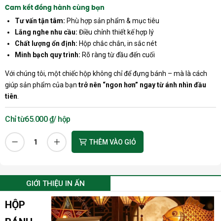
Cam kết đồng hành cùng bạn
Tư vấn tận tâm:
Phù hợp sản phẩm & mục tiêu
Lắng nghe nhu cầu:
Điều chỉnh thiết kế hợp lý
Chất lượng ổn định:
Hộp chắc chắn, in sắc nét
Minh bạch quy trình:
Rõ ràng từ đầu đến cuối
Với chúng tôi, một chiếc hộp không chỉ để đựng bánh – mà là cách
giúp sản phẩm của bạn
trở nên “ngon hơn” ngay từ ánh nhìn đầu
tiên
.
65.000
₫
/ hộp
HỘP
THÊM VÀO GIỎ
BÁNH
TRUNG
THU
GIỚI THIỆU IN ẤN
CAO
CẤP
HỘP
TTC