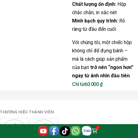
Chất lượng ổn định:
Hộp
chắc chắn, in sắc nét
Minh bạch quy trình:
Rõ
ràng từ đầu đến cuối
Với chúng tôi, một chiếc hộp
không chỉ để đựng bánh –
mà là cách giúp sản phẩm
của bạn
trở nên “ngon hơn”
ngay từ ánh nhìn đầu tiên
.
60.000
₫
THƯƠNG HIỆU THÀNH VIÊN
0
0
₫
Shopping cart
Cart