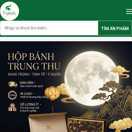
Skip
to
content
Search
TÌM ẤN PHẨM