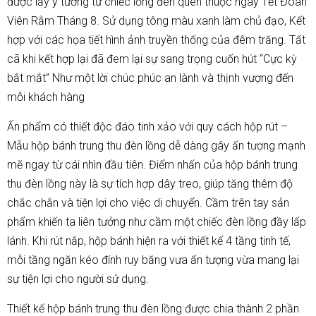
được lấy ý tưởng từ chiếc lồng đèn quen thuộc ngày Tết Đoàn
Viên Rằm Tháng 8. Sử dụng tông màu xanh làm chủ đạo, Kết
hợp với các họa tiết hình ảnh truyền thống của đêm trăng. Tất
cã khi kết hợp lại đã đem lại sự sang trọng cuốn hút “Cực kỳ
bắt mắt” Như một lời chúc phúc an lành và thịnh vượng đến
mỗi khách hàng
Ấn phẩm có thiết độc đáo tinh xảo với quy cách hộp rút –
Mẫu hộp bánh trung thu đèn lồng dễ dàng gây ấn tượng mạnh
mẽ ngay từ cái nhìn đầu tiên. Điểm nhấn của hộp bánh trung
thu đèn lồng này là sự tích hợp dây treo, giúp tăng thêm độ
chắc chắn và tiện lợi cho việc di chuyển. Cầm trên tay sản
phẩm khiến ta liên tưởng như cầm một chiếc đèn lồng đầy lấp
lánh. Khi rút nắp, hộp bánh hiện ra với thiết kế 4 tầng tinh tế,
mỗi tầng ngăn kéo đính ruy băng vưa ấn tượng vừa mang lại
sự tiện lợi cho người sử dụng.
Thiết kế hộp bánh trung thu đèn lồng được chia thành 2 phần