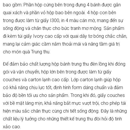
bao gồm: Phần hộp cứng bên trong đựng 4 bánh được gắn
quai xách và phần vỏ hộp bao bên ngoài. 4 hộp con bên
trong được làm từ giấy I300, in 4 màu cán mờ, mang đến sự
sống động và chân thực cho bức tranh mơ mộng. Sản phẩm
đi kèm túi giấy Ivory cao cấp với quai dây tơ bóng chắc chắn,
mang lại cảm giác cầm nắm thoải mái và nâng tầm giá trị
cho món quà Trung thu.
Để đảm bảo chất lượng hộp bánh trung thu đèn lồng khi đóng
gói và vận chuyển, hộp lớn bên trong được làm từ giấy
couches và carton lạnh cao cấp. Lớp carton lạnh giúp hộp
có khả năng chịu lực tốt, định hình form dáng chuẩn và đảm
bảo độ bền tối ưu cho sản phẩm. Trong khi đó, giấy couches
với bề mặt láng mịn, khả năng bắt mực vượt trội, cho phép tái
hiện màu sắc chân thực cùng chi tiết sống động. Đây là những
chất liệu lý tưởng cho những thiết kế trung thu đòi hỏi độ tinh
xảo cao.