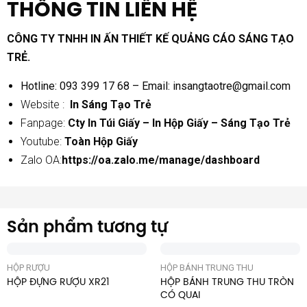
THÔNG TIN LIÊN HỆ
CÔNG TY TNHH IN ẤN THIẾT KẾ QUẢNG CÁO SÁNG TẠO
TRẺ.
Hotline: 093 399 17 68 – Email:
insangtaotre@gmail.com
Website :
In Sáng Tạo Trẻ
Fanpage:
Cty In Túi Giấy – In Hộp Giấy – Sáng Tạo Trẻ
Youtube:
Toàn Hộp Giấy
Zalo OA:
https://oa.zalo.me/manage/dashboard
Sản phẩm tương tự
HỘP RƯỢU
HỘP BÁNH TRUNG THU
HỘP ĐỰNG RƯỢU XR21
HỘP BÁNH TRUNG THU TRÒN
CÓ QUAI