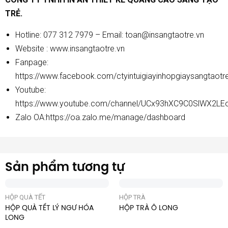
TRẺ.
Hotline: 077 312 7979 – Email: toan@insangtaotre.vn
Website :
www.insangtaotre.vn
Fanpage:
https://www.facebook.com/ctyintuigiayinhopgiaysangtaotr
Youtube:
https://www.youtube.com/channel/UCx93hXC9C0SlWX2LE
Zalo OA:
https://oa.zalo.me/manage/dashboard
Sản phẩm tương tự
HỘP QUÀ TẾT
HỘP TRÀ
HỘP QUÀ TẾT LÝ NGƯ HÓA
HỘP TRÀ Ô LONG
LONG