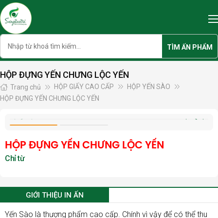
Skip
to
content
Search
TÌM ẤN PHẨM
HỘP ĐỰNG YẾN CHƯNG LỘC YẾN
HỘP GIẤY CAO CẤP
HỘP YẾN SÀO
Trang chủ
HỘP ĐỰNG YẾN CHƯNG LỘC YẾN
HỘP ĐỰNG YẾN CHƯNG LỘC YẾN
GIỚI THIỆU IN ẤN
Yến Sào là thượng phẩm cao cấp. Chính vì vậy để có thể thu