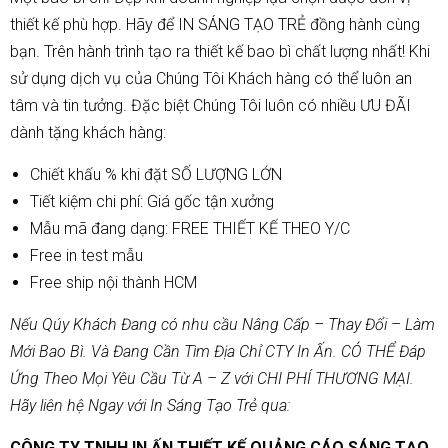
thiết kế phù hợp. Hãy để IN SÁNG TẠO TRẺ đồng hành cùng
bạn. Trên hành trình tạo ra thiết kế bao bì chất lượng nhất! Khi
sử dụng dịch vụ của Chúng Tôi Khách hàng có thể luôn an
tâm và tin tưởng. Đặc biệt Chúng Tôi luôn có nhiều ƯU ĐÃI
dành tặng khách hàng:
Chiết khấu % khi đặt SỐ LƯỢNG LỚN
Tiết kiệm chi phí: Giá gốc tận xưởng
Mẫu mã đang dạng: FREE THIẾT KẾ THEO Y/C
Free in test mẫu
Free ship nội thành HCM
Nếu Qúy Khách Đang có nhu cầu Nâng Cấp – Thay Đổi – Làm
Mới Bao Bì. Và Đang Cần Tìm Địa Chỉ CTY In Ấn. CÓ THỂ Đáp
Ứng Theo Mọi Yêu Cầu Từ A – Z với CHI PHÍ THƯƠNG MẠI.
Hãy liên hệ Ngay với In Sáng Tạo Trẻ qua:
CÔNG TY TNHH IN ẤN THIẾT KẾ QUẢNG CÁO SÁNG TẠO