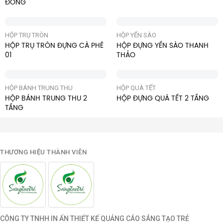
ĐÒNG
HỘP TRỤ TRÒN
HỘP YẾN SÀO
HỘP TRỤ TRÒN ĐỰNG CÀ PHÊ
HỘP ĐỰNG YẾN SÀO THANH
01
THẢO
HỘP BÁNH TRUNG THU
HỘP QUÀ TẾT
HỘP BÁNH TRUNG THU 2
HỘP ĐỰNG QUÀ TẾT 2 TẦNG
TẦNG
THƯƠNG HIỆU THÀNH VIÊN
CÔNG TY TNHH IN ẤN THIẾT KẾ QUẢNG CÁO SÁNG TẠO TRẺ