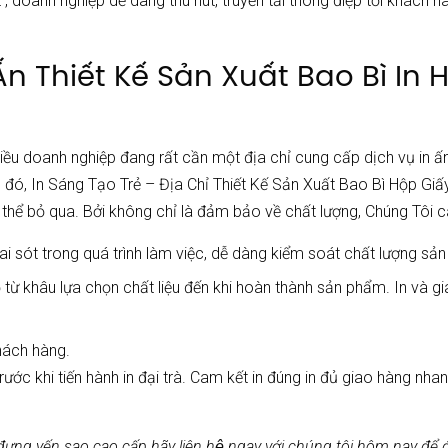
t , doanh nghiệp dễ dàng thu hút, truyền tải thông điệp tới khách 
 Ấn Thiết Kế Sản Xuất Bao Bì In
ều doanh nghiệp đang rất cần một địa chỉ cung cấp dịch vụ in ấn
u đó, In Sáng Tạo Trẻ – Địa Chỉ Thiết Kế Sản Xuất Bao Bì Hộp Giấ
 thể bỏ qua. Bởi không chỉ là đảm bảo về chất lượng, Chúng Tôi c
a sai sót trong quá trình làm việc, dễ dàng kiểm soát chất lượng sả
 từ khâu lựa chọn chất liệu đến khi hoàn thành sản phẩm. In và gia
hách hàng.
rước khi tiến hành in đại trà. Cam kết in đúng in đủ giao hàng n
ng yến sao cao cấp hãy liên hệ ngay với chúng tôi hôm nay để đượ