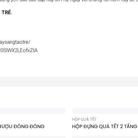
 TRẺ.
iaysangtaotre/
C0SlWX2LEofxZtA
HỘP QUÀ TẾT
 RƯỢU ĐÒNG ĐÒNG
HỘP ĐỰNG QUÀ TẾT 2 TẦNG