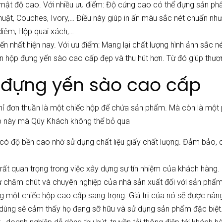
 ở mật độ cao. Với nhiều ưu điểm: Độ cứng cao có thể đựng sản 
uật, Couches, Ivory,… Điều này giúp in ấn màu sắc nét chuẩn như 
iêm, Hộp quai xách,…
 tiến nhất hiện nay. Với ưu điểm: Mang lại chất lượng hình ảnh sắc 
 hộp đựng yến sào cao cấp đẹp và thu hút hơn. Từ đó giúp thương
p đựng yến sào cao cấp
hỉ đơn thuần là một chiếc hộp để chứa sản phẩm. Mà còn là một p
ộp này mà Qúy Khách không thể bỏ qua
 độ bền cao nhờ sử dụng chất liệu giấy chất lượng. Đảm bảo, c
à rất quan trọng trong việc xây dựng sự tín nhiệm của khách hàng
sự chăm chút và chuyên nghiệp của nhà sản xuất đối với sản phẩ
 một chiếc hộp cao cấp sang trọng. Giá trị của nó sẽ được nâng
 dùng sẽ cảm thấy họ đang sỡ hữu và sử dụng sản phẩm đặc biệt