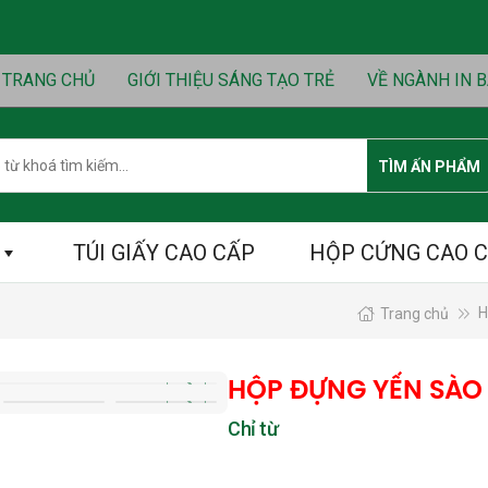
TRANG CHỦ
GIỚI THIỆU SÁNG TẠO TRẺ
VỀ NGÀNH IN B
h
TÌM ẤN PHẨM
TÚI GIẤY CAO CẤP
HỘP CỨNG CAO 
H
Trang chủ
HỘP ĐỰNG YẾN SÀO