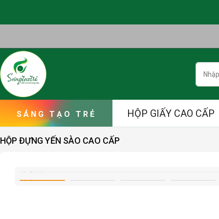
Skip
to
content
Searc
HỘP GIẤY CAO CẤP
HỘP ĐỰNG YẾN SÀO CAO CẤP