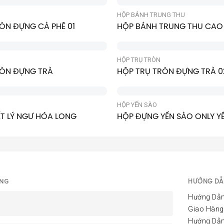
HỘP BÁNH TRUNG THU
ÒN ĐỰNG CÀ PHÊ 01
HỘP BÁNH TRUNG THU CAO
HỘP TRỤ TRÒN
RÒN ĐỰNG TRÀ
HỘP TRỤ TRÒN ĐỰNG TRÀ 0
HỘP YẾN SÀO
T LÝ NGƯ HÓA LONG
HỘP ĐỰNG YẾN SÀO ONLY Y
HƯỚNG DẪ
ÀNG
Hướng Dẫn
Giao Hàng
Hướng Dẫ