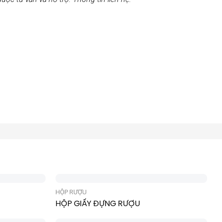
HỘP RƯỢU
HỘP GIẤY ĐỰNG RƯỢU