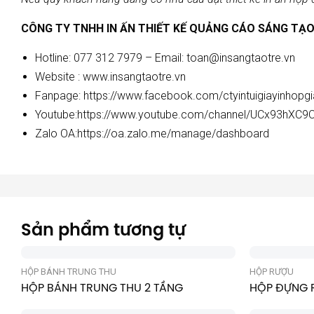
CÔNG TY TNHH IN ẤN THIẾT KẾ QUẢNG CÁO SÁNG TẠO
Hotline: 077 312 7979 – Email: toan@insangtaotre.vn
Website :
www.insangtaotre.vn
Fanpage:
https://www.facebook.com/ctyintuigiayinhopg
Youtube:
https://www.youtube.com/channel/UCx93hXC9
Zalo OA:
https://oa.zalo.me/manage/dashboard
Sản phẩm tương tự
HỘP BÁNH TRUNG THU
HỘP RƯỢU
HỘP BÁNH TRUNG THU 2 TẦNG
HỘP ĐỰNG