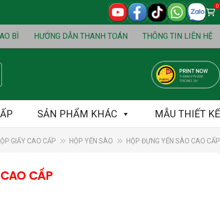
0
0
₫
S
Cart
AO BÌ
HƯỚNG DẪN THANH TOÁN
THÔNG TIN LIÊN HỆ
CẤP
SẢN PHẨM KHÁC
MẪU THIẾT KẾ
ỘP GIẤY CAO CẤP
HỘP YẾN SÀO
HỘP ĐỰNG YẾN SÀO CAO CẤP
 CAO CẤP