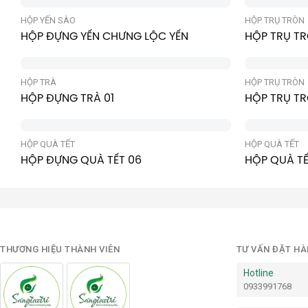
HỘP YẾN SÀO
HỘP TRỤ TRÒN
HỘP ĐỰNG YẾN CHƯNG LỘC YẾN
HỘP TRỤ TR
HỘP TRÀ
HỘP TRỤ TRÒN
HỘP ĐỰNG TRÀ 01
HỘP TRỤ T
HỘP QUÀ TẾT
HỘP QUÀ TẾT
HỘP ĐỰNG QUÀ TẾT 06
HỘP QUÀ TẾ
THƯƠNG HIỆU THÀNH VIÊN
TƯ VẤN ĐẶT H
Hotline
0933991768