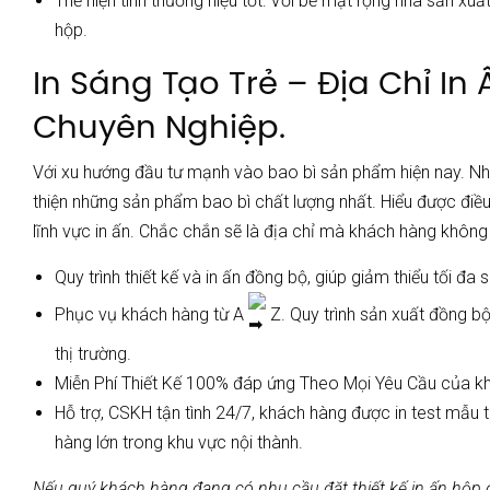
Thể hiện tính thương hiệu tốt: Với bề mặt rộng nhà sản xuấ
hộp.
In Sáng Tạo Trẻ – Địa Chỉ In
Chuyên Nghiệp.
Với xu hướng đầu tư mạnh vào bao bì sản phẩm hiện nay. Nhi
thiện những sản phẩm bao bì chất lượng nhất. Hiểu được điề
lĩnh vực in ấn. Chắc chắn sẽ là địa chỉ mà khách hàng không
Quy trình thiết kế và in ấn đồng bộ, giúp giảm thiểu tối đ
Phục vụ khách hàng từ A
Z. Quy trình sản xuất đồng bộ
thị trường.
Miễn Phí Thiết Kế 100% đáp ứng Theo Mọi Yêu Cầu của k
Hỗ trợ, CSKH tận tình 24/7, khách hàng được in test mẫu t
hàng lớn trong khu vực nội thành.
Nếu quý khách hàng đang có nhu cầu đặt thiết kế in ấn hộp đự