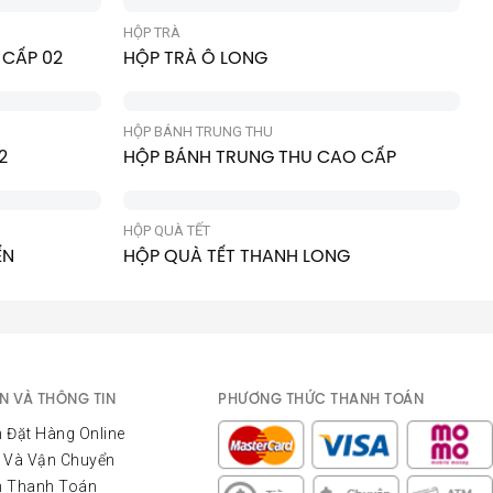
HỘP TRÀ
 CẤP 02
HỘP TRÀ Ô LONG
HỘP BÁNH TRUNG THU
2
HỘP BÁNH TRUNG THU CAO CẤP
HỘP QUÀ TẾT
ẾN
HỘP QUÀ TẾT THANH LONG
N VÀ THÔNG TIN
PHƯƠNG THỨC THANH TOÁN
 Đặt Hàng Online
 Và Vận Chuyển
n Thanh Toán