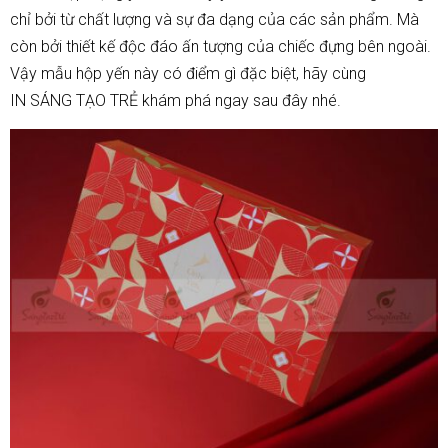
chỉ bởi từ chất lượng và sự đa dạng của các sản phẩm. Mà
còn bởi thiết kế độc đáo ấn tượng của chiếc đựng bên ngoài.
Vậy mẫu
hộp yến
này có điểm gì đặc biệt, hãy cùng
IN SÁNG TẠO TRẺ
khám phá ngay sau đây nhé.