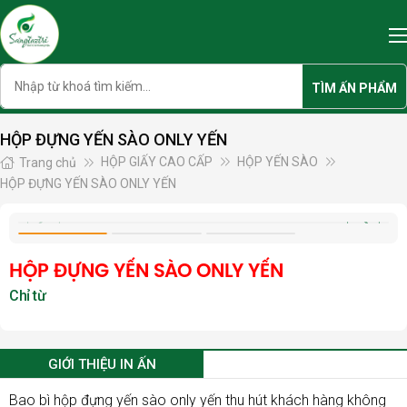
Skip
to
content
Search
TÌM ẤN PHẨM
HỘP ĐỰNG YẾN SÀO ONLY YẾN
HỘP GIẤY CAO CẤP
HỘP YẾN SÀO
Trang chủ
HỘP ĐỰNG YẾN SÀO ONLY YẾN
HỘP ĐỰNG YẾN SÀO ONLY YẾN
GIỚI THIỆU IN ẤN
Bao bì
hộp đựng yến sào only yến
thu hút khách hàng không