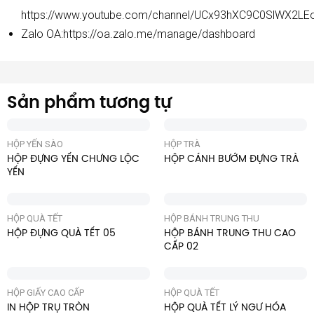
https://www.youtube.com/channel/UCx93hXC9C0SlWX2LE
Zalo OA:
https://oa.zalo.me/manage/dashboard
Sản phẩm tương tự
HỘP YẾN SÀO
HỘP TRÀ
HỘP ĐỰNG YẾN CHƯNG LỘC
HỘP CÁNH BƯỚM ĐỰNG TRÀ
YẾN
HỘP QUÀ TẾT
HỘP BÁNH TRUNG THU
HỘP ĐỰNG QUÀ TẾT 05
HỘP BÁNH TRUNG THU CAO
CẤP 02
HỘP GIẤY CAO CẤP
HỘP QUÀ TẾT
IN HỘP TRỤ TRÒN
HỘP QUÀ TẾT LÝ NGƯ HÓA