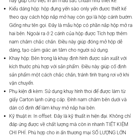
này giúp cho việc in ấn màu sắc chuẩn như thiết kế.
Kiểu dáng hộp: hộp đựng yến sào only yến đươc thiết kế
theo quy cách hộp nắp mở hay còn gọi là hộp cánh bướm.
Giống như tên gọi. Đây là mẫu hộp có phần nắp hộp mở ra
hai bên. Ngoài ra ở 2 cánh của hộp được Tích hợp thêm
nam châm chắc chắn. Điều này giúp đóng mở hộp dễ
dàng, tạo cảm giác an tâm cho người sử dụng.
Khay hộp: Bên trong là khay định hình được sản xuất với
kích thước phù hợp với sản phẩm. Điều này giúp cố định
sản phẩm một cách chắc chắn, tránh tình trạng rơi vỡ khi
vận chuyển.
Phụ kiện đi kèm: Sử dụng khuy hình thoi để được làm từ
giấy Carton lạnh cứng cáp. Đính nam châm bên dưới và
dán cố định để làm khuy mở nắp hai bên.
Kỹ thuật in: In offset. Đây là kỹ thuất in hiện đại. Không chỉ
đáp ứng được về chất lượng mà còn in nhanh TIẾT KIỆM
CHI PHÍ. Phù hợp cho in ấn thương mại SỐ LƯỢNG LỚN