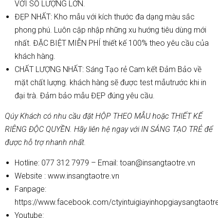
VỚI SỐ LƯỢNG LỚN.
ĐẸP NHẤT: Kho mẫu với kích thước đa dạng màu sắc
phong phú. Luôn cập nhập những xu hướng tiêu dùng mới
nhất. ĐẶC BIỆT MIỄN PHÍ thiết kế 100% theo yêu cầu của
khách hàng.
CHẤT LƯỢNG NHẤT: Sáng Tạo rẻ Cam kết Đảm Bảo về
mặt chất lượng. khách hàng sẽ được test mẫutrước khi in
đại trà. Đảm bảo mẫu ĐẸP đúng yêu cầu.
Qúy Khách có nhu cầu đặt HỘP THEO MẪU hoặc THIẾT KẾ
RIÊNG ĐỘC QUYỀN. Hãy liên hệ ngay với IN SÁNG TẠO TRẺ để
được hỗ trợ nhanh nhất.
Hotline: 077 312 7979 – Email: toan@insangtaotre.vn
Website :
www.insangtaotre.vn
Fanpage:
https://www.facebook.com/ctyintuigiayinhopgiaysangtaotr
Youtube: