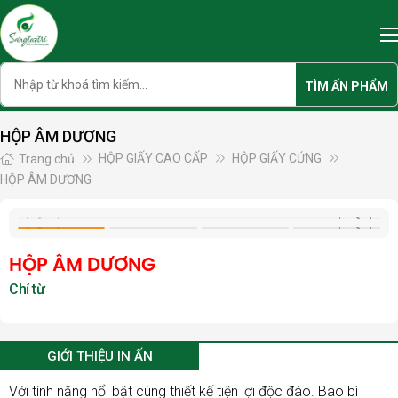
Skip
to
content
Search
TÌM ẤN PHẨM
HỘP ÂM DƯƠNG
HỘP GIẤY CAO CẤP
HỘP GIẤY CỨNG
Trang chủ
HỘP ÂM DƯƠNG
HỘP ÂM DƯƠNG
GIỚI THIỆU IN ẤN
Với tính năng nổi bật cùng thiết kế tiện lợi độc đáo. Bao bì