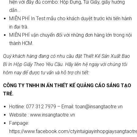
hiện với đầy đủ combo: Hộp Đựng, Túi Giấy, giấy hướng
dẫn…
MIỄN PHÍ In Test mẫu cho khách duyệt trước khi tiến hành
in đại trà.
MIỄN PHÍ vận chuyển đối với những đơn hàng lớn trong nội
thành HCM.
Quý khách hàng đang có nhu cầu đặt Thiết Kế Sản Xuất Bao
Bì In Hộp Giấy Theo Yêu Cầu. Hãy liên hệ ngay với chúng tôi
hôm nay để được tư vấn và hỗ trợ chi tiết:
CÔNG TY TNHH IN ẤN THIẾT KẾ QUẢNG CÁO SÁNG TẠO
TRẺ.
Hotline: 077 312 7979 – Email: toan@insangtaotre.vn
Website :
www.insangtaotre.vn
Fanpage:
https://www.facebook.com/ctyintuigiayinhopgiaysangtaotr