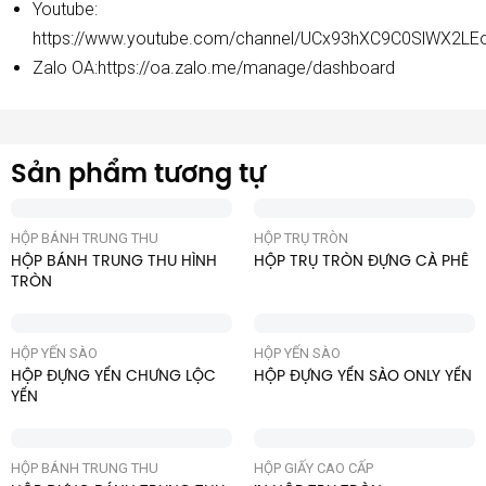
Youtube:
https://www.youtube.com/channel/UCx93hXC9C0SlWX2LE
Zalo OA:
https://oa.zalo.me/manage/dashboard
Sản phẩm tương tự
HỘP BÁNH TRUNG THU
HỘP TRỤ TRÒN
HỘP BÁNH TRUNG THU HÌNH
HỘP TRỤ TRÒN ĐỰNG CÀ PHÊ
TRÒN
HỘP YẾN SÀO
HỘP YẾN SÀO
HỘP ĐỰNG YẾN CHƯNG LỘC
HỘP ĐỰNG YẾN SÀO ONLY YẾN
YẾN
HỘP BÁNH TRUNG THU
HỘP GIẤY CAO CẤP