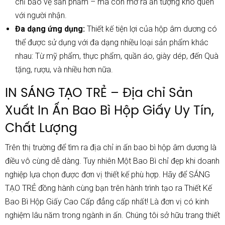
chỉ bảo vệ sản phẩm – mà còn mở ra ấn tượng khó quên
với người nhận.
Đa dạng ứng dụng:
Thiết kế tiện lợi của h
ộp âm dương có
thể được sử dụng với đa dạng nhiều loại sản phẩm khác
nhau: Từ mỹ phẩm, thực phẩm, quần áo, giày dép, đến Quà
tặng, rượu, và nhiều hơn nữa.
IN SÁNG TẠO TRẺ – Địa chỉ Sản
Xuất In Ấn Bao Bì Hộp Giấy Uy Tín,
Chất Lượng
Trên thị trường để tìm ra địa chỉ in ấn bao bì hộp âm dương là
điều vô cùng dễ dàng. Tuy nhiên Một Bao Bì chỉ đẹp khi doanh
nghiệp lựa chọn được đơn vị thiết kế phù hợp. Hãy để SÁNG
TẠO TRẺ đồng hành cùng bạn trên hành trình tạo ra Thiết Kế
Bao Bì Hộp Giấy Cao Cấp đẳng cấp nhất! Là đơn vị có kinh
nghiệm lâu năm trong ngành in ấn. Chúng tôi sở hữu trang thiết