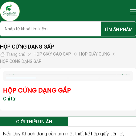
Skip
to
content
Search
TÌM ẤN PHẨM
HỘP CỨNG DẠNG GẤP
HỘP GIẤY CAO CẤP
HỘP GIẤY CỨNG
Trang chủ
HỘP CỨNG DẠNG GẤP
HỘP CỨNG DẠNG GẤP
GIỚI THIỆU IN ẤN
Nếu Qúy Khách đang cần tìm một thiết kế hộp giấy tiện lợi,