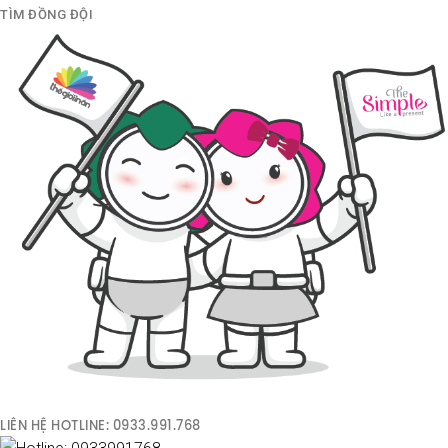
TÌM ĐỒNG ĐỘI
LIÊN HỆ HOTLINE: 0933.991.768