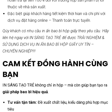
hoàn trả lại tiền 100% đối với trường hợp sản phẩm bị lỗi
thuộc về nhà sản xuất.
Đặc biệt giúp khách hàng tiết kiệm thời hian và chi phí với
dịch vụ đặt hàng online – Thanh toán trực tuyến.
Qúy khách có nhu cầu in ấn bao bì hộp giấy theo yêu cầu. Hãy
liên hệ ngay với IN SÁNG TẠO TRẺ để được TRẢI NGHIỆM &
SỬ DỤNG DỊCH VỤ IN ẤN BAO BÌ HỘP GIẤY UY TÍN –
CHUYÊN NGHIỆP!!!
CAM KẾT ĐỒNG HÀNH CÙNG
BẠN
IN SÁNG TẠO TRẺ không chỉ in hộp – mà còn giúp bạn tạo ra
giải pháp bao bì hiệu quả
.
Tư vấn tận tâm:
Đề xuất chất liệu, kiểu dáng phù hợp mục
tiêu