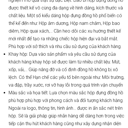
nghiệm mở quà thật sự đặc biệt. Bao bì hộp đựng đồng hồ
được thiết kế vô cùng đa dạng về hình dáng, kích thước và
chất liệu. Một số kiểu dáng hộp đựng đồng hồ phổ biến có
thể kể đến như: Hộp âm dương, Hộp nam châm, Hộp bao
diêm, Hộp quai xách,… Cần heo dõi các xu hướng thiết kế
mới nhất để tạo ra những chiếc hộp hiện đại và bắt mắt.
Phù hợp với sở thích và nhu cầu sử dụng của khách hàng.
Khay hộp: Dựa vào sản phẩm và yêu cầu sử dụng của
khách hàng khay hộp sẽ được làm từ nhiều chất liệu: Mút,
xốp, vải,… Giúp nâng đỡ và cố định đồng hồ không bị xô
lệch. Có thể Hạn chế các yếu tố bên ngoài như: Môi trường,
va đập, trầy xước, rơi vỡ hay lỗi trong quá trình vận chuyển
Màu sắc và họa tiết: Lựa chọn màu sắc hộp đựng đồng hồ
phù hợp phù hợp với phong cách và đối tượng khách hàng.
Ngoài ra logo, thông tin, hình ảnh… được in ấn sắc nét trên
hộp. Sẽ là giải pháp giúp nhãn hàng dễ dàng hơn trong việc
tiếp cận thu hút khách hàng cũng như xây dựng nhận diện