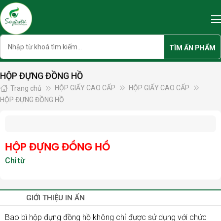
Skip
to
content
Search
TÌM ẤN PHẨM
HỘP ĐỰNG ĐỒNG HỒ
HỘP GIẤY CAO CẤP
HỘP GIẤY CAO CẤP
Trang chủ
HỘP ĐỰNG ĐỒNG HỒ
HỘP ĐỰNG ĐỒNG HỒ
GIỚI THIỆU IN ẤN
Bao bì ​
hộp đựng đồng hồ
không chỉ được sử dụng với chức