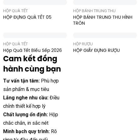
HỘP QUÀ TẾT
HỘP BÁNH TRUNG THU
HỘP ĐỰNG QUÀ TẾT 05
HỘP BÁNH TRUNG THU HÌNH
TRÒN
HỘP QUÀ TẾT
HỘP RƯỢU
Hộp Quà Tết Biếu Sếp 2026
HỘP GIẤY ĐỰNG RƯỢU
Cam kết đồng
hành cùng bạn
Tư vấn tận tâm:
Phù hợp
sản phẩm & mục tiêu
Lắng nghe nhu cầu:
Điều
chỉnh thiết kế hợp lý
Chất lượng ổn định:
Hộp
chắc chắn, in sắc nét
Minh bạch quy trình:
Rõ
ràng từ đầu đến cuối