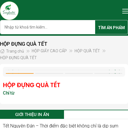
Skip
to
content
Search
TÌM ẤN PHẨM
HỘP ĐỰNG QUÀ TẾT
HỘP GIẤY CAO CẤP
HỘP QUÀ TẾT
Trang chủ
HỘP ĐỰNG QUÀ TẾT
HỘP ĐỰNG QUÀ TẾT
GIỚI THIỆU IN ẤN
Tết Nguyên Đán – Thời điểm đặc biệt không chỉ là dịp sum