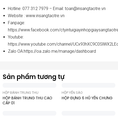
Hotline: 077 312 7979 – Email: toan@insangtaotre.vn
Website :
www.insangtaotre.vn
Fanpage:
https://www.facebook.com/ctyintuigiayinhopgiaysangtaotr
Youtube:
https://www.youtube.com/channel/UCx93hXC9C0SlWX2LE
Zalo OA:
https://oa.zalo.me/manage/dashboard
Sản phẩm tương tự
HỘP BÁNH TRUNG THU
HỘP YẾN SÀO
HỘP BÁNH TRUNG THU CAO
HỘP ĐỰNG 6 HŨ YẾN CHƯNG
CẤP 01