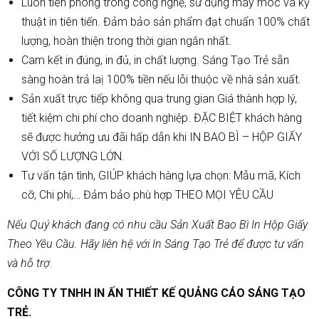
Luôn tiên phong trong công nghệ, sử dụng máy móc và kỹ
thuật in tiên tiến. Đảm bảo sản phẩm đạt chuẩn 100% chất
lượng, hoàn thiện trong thời gian ngắn nhất.
Cam kết in đúng, in đủ, in chất lượng. Sáng Tạo Trẻ sẵn
sàng hoàn trả laị 100% tiền nếu lỗi thuộc về nhà sản xuất.
Sản xuất trực tiếp không qua trung gian Giá thành hợp lý,
tiết kiệm chi phí cho doanh nghiệp. ĐẶC BIỆT khách hàng
sẽ được hưởng ưu đãi hấp dẫn khi IN BAO BÌ – HỘP GIẤY
VỚI SỐ LƯỢNG LỚN.
Tư vấn tận tình, GIÚP khách hàng lựa chọn: Mẫu mã, Kích
cỡ, Chi phí,… Đảm bảo phù hợp THEO MỌI YÊU CẦU
Nếu Quý khách đang có nhu cầu Sản Xuất Bao Bì In Hộp Giấy
Theo Yêu Cầu. Hãy liên hệ với In Sáng Tạo Trẻ để được tư vấn
và hỗ trợ.
CÔNG TY TNHH IN ẤN THIẾT KẾ QUẢNG CÁO SÁNG TẠO
TRẺ.