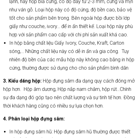
lạnh, hay hộp bìa cứng, có độ dày từ 2-3 mm, cứng và mịn
như ván gỗ. Loại hộp này có độ cứng, độ bền cao, bảo vệ
tốt cho sản phẩm bên trong. Bên ngoài hộp được bồi lớp
giấy như couche, ivory… để in ấn thiết kế. Loại hộp này phù
hợp với sản phẩm cao cấp với chi phí sản xuất khá cao.
In hộp bằng chất liệu Giấy Ivory, Couche, Kraft, Carton
sóng,… Những chất liệu này có dễ in ấn và gia công. Tuy
nhiên độ bền của các mẫu hộp này không cao bằng in hộp
cứng, thường được sử dụng cho cho sản phẩm bình dân
3. Kiểu dáng hộp:
Hộp đựng sâm đa dạng quy cách đóng mở
hộp hơn. Hộp âm dương, Hộp nắp nam châm, hộp rút…Chính
sự đa dạng đó góp tạo nên chất lượng và sự tinh tế hơn. Đồng
thời khách hàng cũng có nhiều sự lựa chọn hơn.
4. Phân loại hộp đựng sâm:
In hộp đựng sâm hũ: Hộp đựng sâm hũ thường được thiết