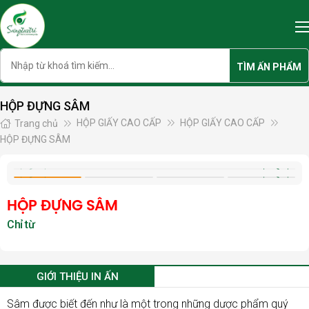
Skip
to
content
Search
TÌM ẤN PHẨM
HỘP ĐỰNG SÂM
HỘP GIẤY CAO CẤP
HỘP GIẤY CAO CẤP
Trang chủ
HỘP ĐỰNG SÂM
HỘP ĐỰNG SÂM
GIỚI THIỆU IN ẤN
Sâm được biết đến như là một trong những dược phẩm quý