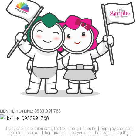
LIÊN HỆ HOTLINE: 0933.991.768
trang chủ
giới thiệu sáng tạo trẻ
thông tin liên hệ
hộp giấy cao cấp
hộp trà
hộp rượu
hộp quà tết
hộp yến sào
hộp bánh trung thu