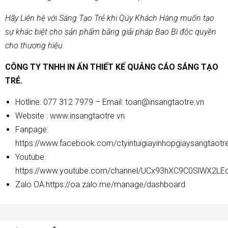
Hãy Liên hệ với Sáng Tạo Trẻ khi Qúy Khách Hàng muốn tạo
sự khác biệt cho sản phẩm bằng giải pháp Bao Bì độc quyền
cho thương hiệu.
CÔNG TY TNHH IN ẤN THIẾT KẾ QUẢNG CÁO SÁNG TẠO
TRẺ.
Hotline: 077 312 7979 – Email: toan@insangtaotre.vn
Website :
www.insangtaotre.vn
Fanpage:
https://www.facebook.com/ctyintuigiayinhopgiaysangtaotr
Youtube:
https://www.youtube.com/channel/UCx93hXC9C0SlWX2LE
Zalo OA:
https://oa.zalo.me/manage/dashboard